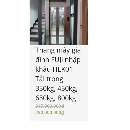
Thang máy gia
đình FUJI nhập
khẩu HEK01 –
Tải trọng
350kg, 450kg,
630kg, 800kg
315.000.000
₫
290.000.000
₫