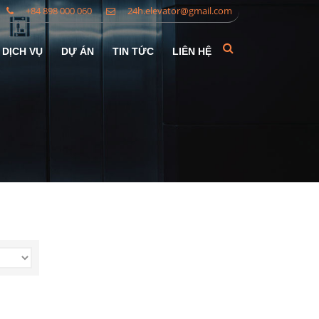
+84 898 000 060
24h.elevator@gmail.com
DỊCH VỤ
DỰ ÁN
TIN TỨC
LIÊN HỆ