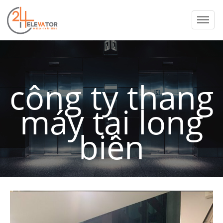
Thang máy 24H
Trang chủ
công ty thang
Giới thiệu
Sản phẩm
máy tại long
Dịch vụ
Dự án
biên
Tin tức
Liên hệ